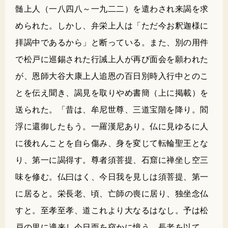
髄上人（一八四八～一九二二）を遣わされ来謁を求
められた。しかし、弁栄上人は「ただ今お釈迦様に
拝謁中であるから」と断っている。また、別の用件
で松戸に巡錫された行誡上人が再び面会を願われた
が、恩師大谷大康上人追恩の百日別時入行中とのこ
とを伝え聞き、謁見を取りやめ書簡（上に掲載）を
送られた。「昔は、牟尼世尊、三道宝階を降り。閻
浮に還御したもう。一羅漢尼あり。仏に見ゆるに人
に後れんことを自ら傷み、身を変じて転輪聖王とな
り、第一に謁得す。尊者須菩提、石窟に禅坐し空三
味を修む。仏曰はく、今日我を見しは須菩提、第一
に居ると。栄長老、頃、亡師の喪に居り、独坐念仏
すと。至孝至孝、道これより大なるはなし。予は松
戸の里に適来し今日而を窃かに憶う。長老を以て、