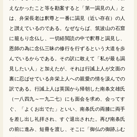
えなかったこと等を勘案すると「第一謁見の人」と
は、弁栄長老は釈尊と一番に謁見（近い存在）の人
と讃えているのである。なぜならば、筑波山の石窟
に籠もり念仏し、一切経閲読の中で釈尊と謁見し、
恩師の為に念仏三昧の修行を行ずるという大道を歩
んでいるからである。その訳に敢えて「私が最も謁
見したい人」と加えたが、それは行誡上人が文面の
裏に忍ばせている弁栄上人への親愛の情を汲んでの
訳である。行誡上人は英国から帰朝した南条文雄氏
（一八四九～一九二七）にも面会を求め、会ってす
ぐ、「よくお出でた」といい、南条氏の両膝に両手
を差し出し礼拝され、すぐ退出された。再び南条氏
の前に進み、短冊を渡し、そこに「御仏の御跡ふむ