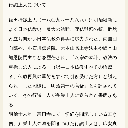
行誡上人について
福田行誡上人（一八〇九～一八八八）は明治維新に
よる日本仏教史上最大の法難、廃仏毀釈の折、敢然
と立ち向かい日本仏教の再興に尽力された。両国回
向院や、小石川伝通院、大本山増上寺法主や総本山
知恩院門主などを歴任され、「八宗の泰斗、教法の
重擔この人による」（訳―日本仏教すべての権威
者、仏教再興の重荷をすべて引き受けた方）と讃え
られ、また同様に「明治第一の高僧」とも評されて
いる。その行誡上人が弁栄上人に送られた書簡があ
る。
明治十六年、宗円寺にて一切経を閲読している若き
僧、弁栄上人の噂を聞きつけた行誡上人は、広安真