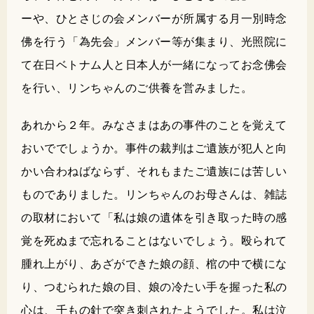
ーや、ひとさじの会メンバーが所属する月一別時念
佛を行う「為先会」メンバー等が集まり、光照院に
て在日ベトナム人と日本人が一緒になってお念佛会
を行い、リンちゃんのご供養を営みました。
あれから２年。みなさまはあの事件のことを覚えて
おいででしょうか。事件の裁判はご遺族が犯人と向
かい合わねばならず、それもまたご遺族には苦しい
ものでありました。リンちゃんのお母さんは、雑誌
の取材において「私は娘の遺体を引き取った時の感
覚を死ぬまで忘れることはないでしょう。殴られて
腫れ上がり、あざができた娘の顔、棺の中で横にな
り、つむられた娘の目、娘の冷たい手を握った私の
心は、千もの針で突き刺されたようでした。私は泣