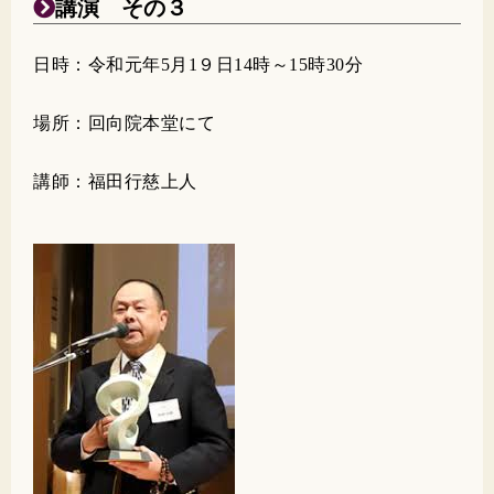
講演 その３
日時：令和元年5月1９日14時～15時30分
場所：回向院本堂にて
講師：福田行慈上人