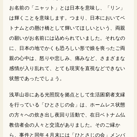
お名前の「ニャット」とは日本を意味し、「リン」
は輝くことを意味します。つまり、日本においてベ
トナムとの懸け橋として輝いてほしいという、両親
の願いがお名前には込められていました。それなの
に、日本の地でかくも恐ろしい形で娘を喪ったご両
親の心中は、怒りや悲しみ、痛みなど、さまざまな
感情が入り乱れて、とても現実を直視などできない
状態であったでしょう。
浅草山谷にある光照院を拠点として生活困窮者支縁
を行っている「ひとさじの会」は、ホームレス状態
の方々への炊き出し夜回り活動で、在日ベトナム仏
教信者会の人々と交流がありました。そのご縁か
ら、事件と同年４月末には「ひとさじの会」メンバ