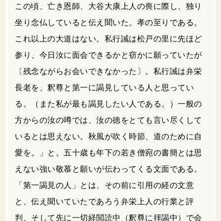
この頃、亡き恩師、大谷大康上人の喪に際し、独り
坐り念仏していると伝え聞いた。孝の至りである。
これ以上の大道はない。私行誡は松戸の里に先ほど
参り、今日汝に面会できるかと窃かに願っていたが
〔残念ながらお会いできなかった〕。私行誡は弁栄
長老を、釈尊と第一に謁見している人と思ってい
る。（また私が最も謁見したい人である。）一般の
方からの汝の噂では、汝の徳をとても言い尽くして
いるとは思えない。秋風が吹く時節、道のために自
愛を。」と。五十歳も年下の若き僧宛の書簡とは思
えない強い敬慕と願いが伝わってくる文面である。
「第一謁見の人」とは、その前に引用の経の文意
と、伝え聞いていたであろう弁栄上人の行業と評
判、そして先に一切経閲読中（釈尊に拝謁中）で会