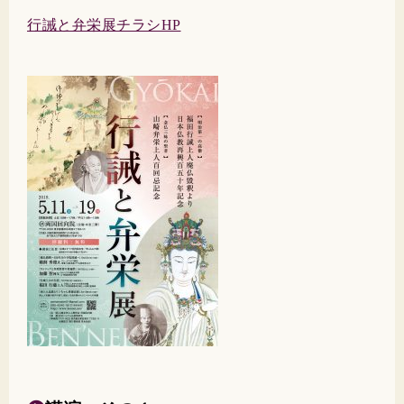
行誡と弁栄展チラシHP