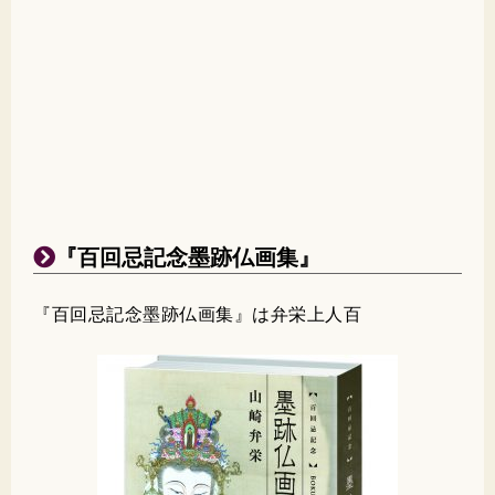
『百回忌記念墨跡仏画集』
『百回忌記念墨跡仏画集』は弁栄上人百