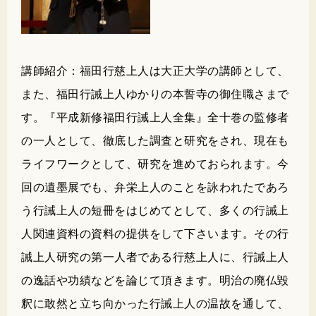
講師紹介：福田行慈上人は大正大学の講師として、
また、福田行誡上人ゆかりの本誓寺の御住職さまで
す。『平成新修福田行誡上人全集』全十巻の監修者
の一人として、徹底した調査と研究をされ、現在も
ライフワークとして、研究を進めておられます。今
回の遺墨展でも、弁栄上人のことを詠われたであろ
う行誡上人の短冊をはじめてとして、多くの行誡上
人関連資料の資料の提供をして下さいます。その行
誡上人研究の第一人者である行慈上人に、行誡上人
の逸話や功績などを論じて頂きます。明治の廃仏毀
釈に敢然と立ち向かった行誡上人の温故を通して、