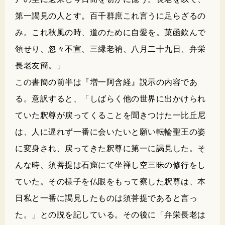
第一謁見の人とす。百千群庶これ言うに足らざるの
み。これ秋風の時、道のために自愛を。菓函欽んで
領せり、忽々不宣、三縁老衲、八月二十九日、弁栄
長老友簡。」
この書簡の前半は『増一阿含経』説示の内容であ
る。意訳すると、「しばらく他の世界に出かけられ
ていた釈尊が戻ってくることを聞きつけた一比丘尼
は、人に遅れず一番に会いたいと願い転輪聖王の姿
に変身され、戻ってきた釈尊に第一に謁見した。そ
んな時、須菩提は石窟にて坐禅し空三昧の修行をし
ていた。その様子を仏眼をもって察した釈尊は、本
日私と一番に謁見したものは須菩提であると言っ
た。」との説を記している。その後に「弁栄長老は