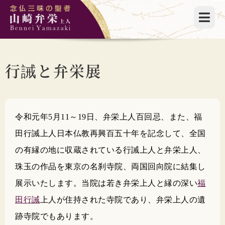
行誡と弁栄展
令和元年5月11～19日、弁栄上人百回忌、また、福
田行誡上人日本仏教再興百五十年を記念して、全国
の有縁の地に収蔵されている行誡上人と弁栄上人、
珠玉の作品を東京の名刹寺院、両国回向院に結集し
展示いたします。当院は若き弁栄上人と縁の深い
福
田行誡
上人が住持された寺院であり、弁栄上人の遺
跡寺院でもあります。