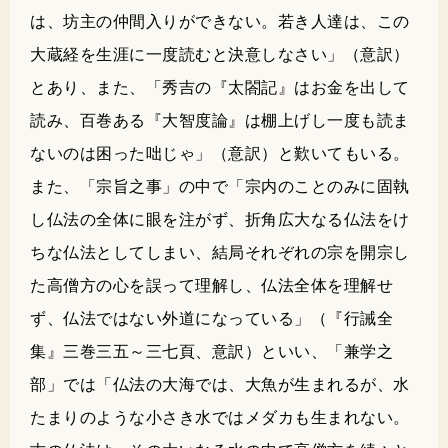
は、坊主の仲間入りができない。若き人達は、この
大蔵経を生涯に一度読むと決意しなさい」（意訳）
とあり、また、「秀吉の『太閤記』はお金を出して
読み、百巻ある『大智度論』は棚上げし一度も読ま
ないのは困った咄じゃ」（意訳）と歎いてもいる。
また、「宗旨之事」の中で「宗内のことのみに固執
し仏法の全体に眼を注がず、折角広大なる仏法をけ
ちな仏法としてしまい、結局それぞれの宗を開宗し
た高僧方の心を誤って理解し、仏法全体を理解せ
ず、仏法ではない外道になっている」（『行誡全
集』三巻三五～三七頁、意訳）といい、「兼学之
部」では「仏法の大海では、大魚が生まれるが、水
たまりのような小さき水ではメダカも生まれない。