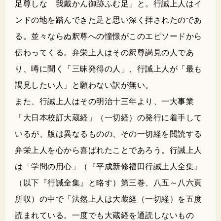
足尊しな 我戴かん御跡ふむ足」と。行誡上人はイ
ンドの地を踏んできた足と思い深く拝されたのであ
る。並々ならぬ釈尊への憧憬がこのエピソードから
伝わってくる。弁栄上人はその釈尊謁見の人であ
り、噂に聞く「三昧発得の人」、行誡上人が「最も
謁見したい人」と願わない訳が無い。
また、行誡上人はその明治十三年より、一大事業
「大日本校訂大蔵経」（一切経）の発行に着手して
いるが、版は異なるものの、その一切経を閲読する
弁栄上人を心から喜ばれたことであろう。行誡上人
は「学問の用心」（『平成新修福田行誡上人全集』
（以下『行誡全集』と略す）第三巻、八五～八六頁
所収）の中で「法然上人は大蔵経（一切経）を五度
読まれている。一度でも大蔵経を通読しないもの