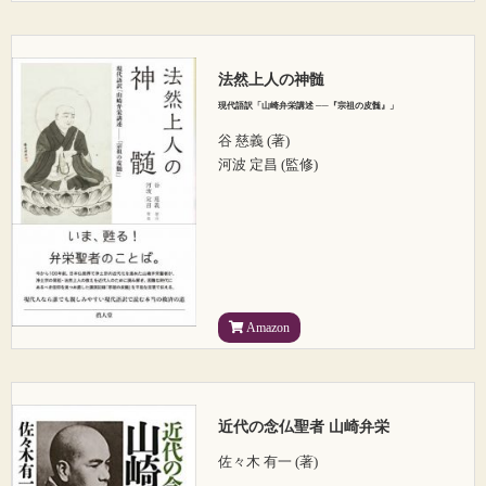
法然上人の神髄
現代語訳「山崎弁栄講述 ──『宗祖の皮髄』」
谷 慈義 (著)
河波 定昌 (監修)
Amazon
近代の念仏聖者 山崎弁栄
佐々木 有一 (著)