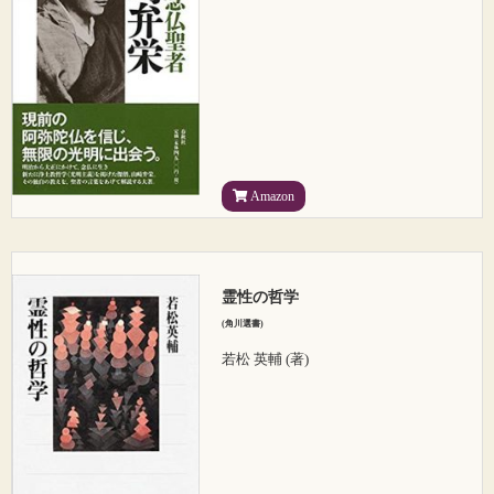
Amazon
霊性の哲学
(角川選書)
若松 英輔 (著)