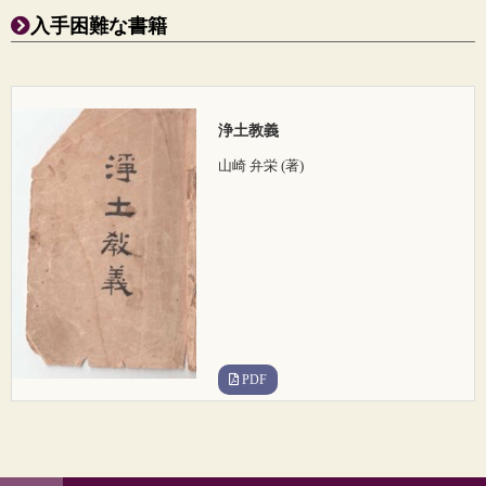
入手困難な書籍
浄土教義
山崎 弁栄 (著)
PDF