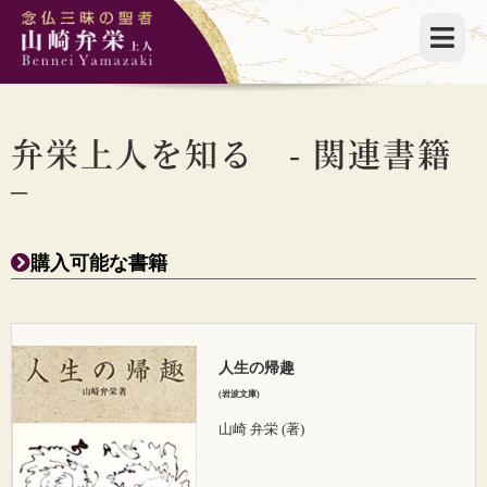
弁栄上人を知る - 関連書籍
–
購入可能な書籍
人生の帰趣
(岩波文庫)
山崎 弁栄 (著)